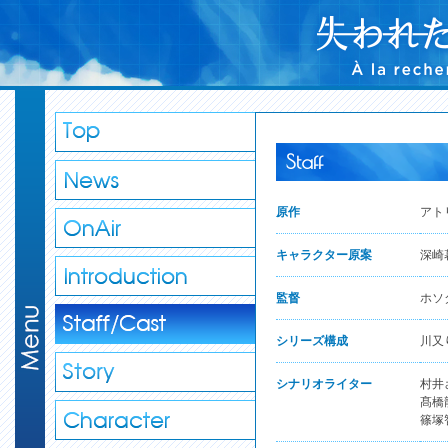
Staff
原作
アト
キャラクター原案
深崎
監督
ホソ
シリーズ構成
川又
シナリオライター
村井
髙橋
篠塚