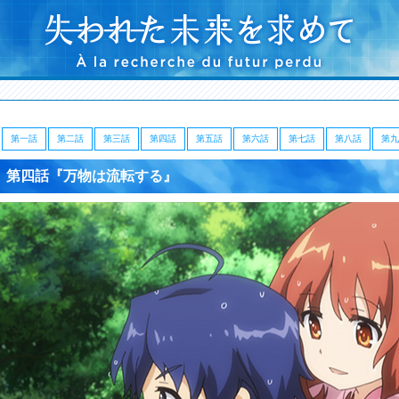
第一話
第二話
第三話
第四話
第五話
第六話
第七話
第八話
第九
第四話『万物は流転する』