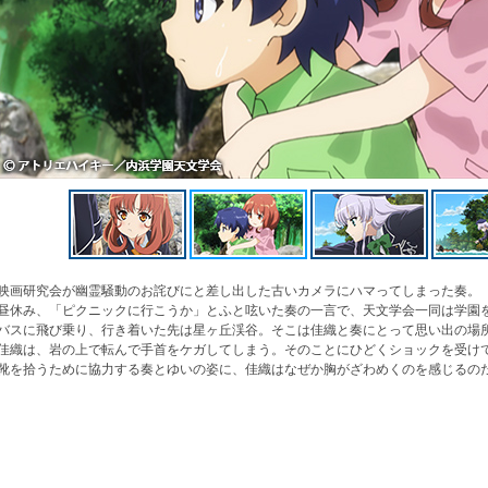
映画研究会が幽霊騒動のお詫びにと差し出した古いカメラにハマってしまった奏。
昼休み、「ピクニックに行こうか」とふと呟いた奏の一言で、天文学会一同は学園
バスに飛び乗り、行き着いた先は星ヶ丘渓谷。そこは佳織と奏にとって思い出の場
佳織は、岩の上で転んで手首をケガしてしまう。そのことにひどくショックを受け
靴を拾うために協力する奏とゆいの姿に、佳織はなぜか胸がざわめくのを感じるの