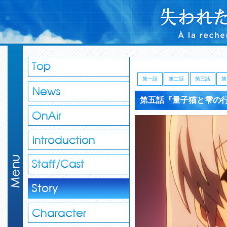
第一話
第二話
第三話
第
第五話『量子猫と雫の